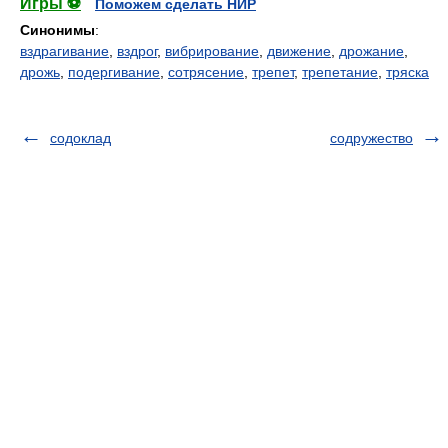
Игры ⚽
Поможем сделать НИР
Синонимы
:
вздрагивание
,
вздрог
,
вибрирование
,
движение
,
дрожание
,
дрожь
,
подергивание
,
сотрясение
,
трепет
,
трепетание
,
тряска
содоклад
содружество