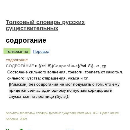
Толковый словарь русских
существительных
содрогание
Толкование
Перевод
содрогание
СОДРОГА́НИЕ
и {{stl_8}}
Содрога́нье
{{/stl_8}}, -я,
ср
Состояние сильного волнения, тревоги, трепета от какого-л.
сильного чувства: отвращения, ужаса и т.п.
[Римский] без содрогания не мог подумать о том, что ему
придется сейчас идти одному по пустым коридорам и
спускаться по лестнице
(Булг.)
.
Большой толковый словарь русских существительных. АСТ-Пресс Книга
.
Бабенко
.
2009
.