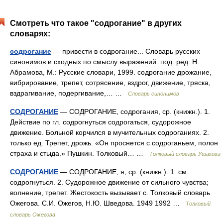
Смотреть что такое "содрогание" в других
словарях:
содрогание
— привести в содрогание... Словарь русских
синонимов и сходных по смыслу выражений. под. ред. Н.
Абрамова, М.: Русские словари, 1999. содрогание дрожание,
вибрирование, трепет, сотрясение, вздрог, движение, тряска,
вздрагивание, подергивание,… …
Словарь синонимов
СОДРОГАНИЕ
— СОДРОГАНИЕ, содрогания, ср. (книжн.). 1.
Действие по гл. содрогнуться содрогаться, судорожное
движение. Больной корчился в мучительных содроганиях. 2.
только ед. Трепет, дрожь. «Он проснется с содроганьем, полон
страха и стыда.» Пушкин. Толковый… …
Толковый словарь Ушакова
СОДРОГАНИЕ
— СОДРОГАНИЕ, я, ср. (книжн.). 1. см.
содрогнуться. 2. Судорожное движение от сильного чувства;
волнение, трепет. Жестокость вызывает с. Толковый словарь
Ожегова. С.И. Ожегов, Н.Ю. Шведова. 1949 1992 …
Толковый
словарь Ожегова