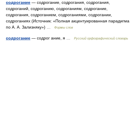
содрогание
— содрогание, содрогания, содрогания,
содроганий, содроганию, содроганиям, содрогание,
содрогания, содроганием, содроганиями, содрогании,
содроганиях (Источник: «Полная акцентуированная парадигма
по А. А. Зализняку») …
Формы слов
содрогание
— содрог ание, я …
Русский орфографический словарь