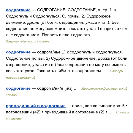
содрогание
— СОДРОГАНИЕ, СОДРОГАНЬЕ, я; ср. 1. к
Содрогнуть и Содрогнуться. С. почвы. 2. Судорожное
движение, дрожь (от боли, отвращения, ужаса и т.п.). Без
содрогания не могу вспомнить весь этот ужас. Говорить о чём
л. с содроганием. Попасть в плен одна эта… …
Энциклопедический словарь
содрогание
— содрога/нье 1) к содрогнуть и содрогнуться.
Содрога/ние почвы. 2) Судорожное движение, дрожь (от боли,
отвращения, ужаса и т.п.) Без содрогания не могу вспомнить
весь этот ужас. Говорить о чём л. с содроганием …
Словарь
многих выражений
содрогание
— содрог/а/ни/е [й/э] …
Морфемно-орфографический
словарь
приводивший в содрогание
— прил., кол во синонимов: 5 •
потрясавший (42) • приводивший в сотрясение (2) • …
Словарь
синонимов